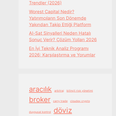
Trendler (2026)
Worest Capital Nedir?
Yatırımcıların Son Dönemde
Yakından Takip Ettiği Platform
Al-Sat Sinyalleri Neden Hatalı
Sonuç Verir? Çözüm Yolları 2026
En İyi Teknik Analiz Programı
2026: Karşılaştırma ve Yorumlar
aracılık
arbitraj
bilinçli risk yönetimi
broker
carry trade
cloudex crypto
döviz
duygusal kontrol