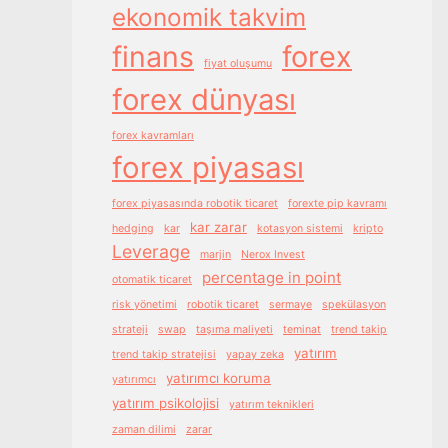
ekonomik takvim
finans
forex
fiyat oluşumu
forex dünyası
forex kavramları
forex piyasası
forex piyasasında robotik ticaret
forexte pip kavramı
kar zarar
hedging
kar
kotasyon sistemi
kripto
Leverage
marjin
Nerox Invest
percentage in point
otomatik ticaret
risk yönetimi
robotik ticaret
sermaye
spekülasyon
strateji
swap
taşıma maliyeti
teminat
trend takip
yatırım
trend takip stratejisi
yapay zeka
yatırımcı koruma
yatırımcı
yatırım psikolojisi
yatırım teknikleri
zaman dilimi
zarar