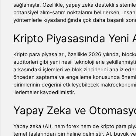
sağlamıştır. Özellikle, yapay zeka destekli sistemle
potansiyel alım-satım noktalarını belirlerken, in
yöntemlerle kıyaslandığında çok daha başarılı son
Kripto Piyasasında Yeni 
Kripto para piyasaları, özellikle 2026 yılında, block
auditorleri gibi yeni nesil teknolojilerle şekillenmişti
arkasındaki işlemleri ve blok zincirlerini analiz ede
önceden saptama ve engelleme konusunda önemli bi
birimlerinin değerini etkileyebilecek makroekonom
ilerlemeler kaydedilmiştir.
Yapay Zeka ve Otomasy
Yapay zeka (AI), hem forex hem de kripto para piya
temel taşlarından biri haline gelmiştir. AI, büyük v