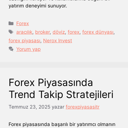
yatırım deneyimi sunuyor.
Kategoriler
Forex
Etiketler
aracılık
,
broker
,
döviz
,
forex
,
forex dünyası
,
forex piyasası
,
Nerox Invest
Yorum yap
Forex Piyasasında
Trend Takip Stratejileri
Temmuz 23, 2025
yazar
forexpiyasasitr
Forex piyasasında başarılı bir yatırımcı olmanın