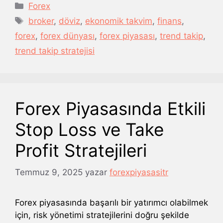
Kategoriler
Forex
Etiketler
broker
,
döviz
,
ekonomik takvim
,
finans
,
forex
,
forex dünyası
,
forex piyasası
,
trend takip
,
trend takip stratejisi
Forex Piyasasında Etkili
Stop Loss ve Take
Profit Stratejileri
Temmuz 9, 2025
yazar
forexpiyasasitr
Forex piyasasında başarılı bir yatırımcı olabilmek
için, risk yönetimi stratejilerini doğru şekilde