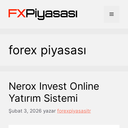
İçeriğe
atla
Menü
forex piyasası
Nerox Invest Online
Yatırım Sistemi
Şubat 3, 2026
yazar
forexpiyasasitr