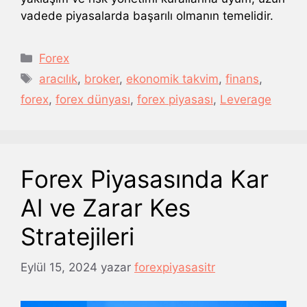
vadede piyasalarda başarılı olmanın temelidir.
Kategoriler
Forex
Etiketler
aracılık
,
broker
,
ekonomik takvim
,
finans
,
forex
,
forex dünyası
,
forex piyasası
,
Leverage
Forex Piyasasında Kar
Al ve Zarar Kes
Stratejileri
Eylül 15, 2024
yazar
forexpiyasasitr