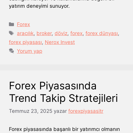
yatırım deneyimi sunuyor.
Kategoriler
Forex
Etiketler
aracılık
,
broker
,
döviz
,
forex
,
forex dünyası
,
forex piyasası
,
Nerox Invest
Yorum yap
Forex Piyasasında
Trend Takip Stratejileri
Temmuz 23, 2025
yazar
forexpiyasasitr
Forex piyasasında başarılı bir yatırımcı olmanın