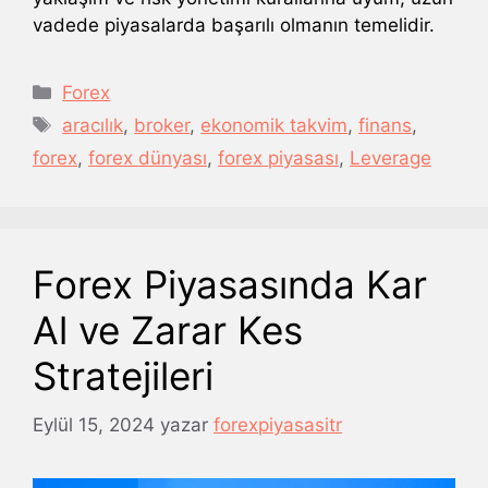
vadede piyasalarda başarılı olmanın temelidir.
Kategoriler
Forex
Etiketler
aracılık
,
broker
,
ekonomik takvim
,
finans
,
forex
,
forex dünyası
,
forex piyasası
,
Leverage
Forex Piyasasında Kar
Al ve Zarar Kes
Stratejileri
Eylül 15, 2024
yazar
forexpiyasasitr