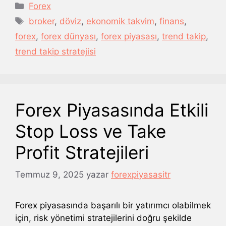
Kategoriler
Forex
Etiketler
broker
,
döviz
,
ekonomik takvim
,
finans
,
forex
,
forex dünyası
,
forex piyasası
,
trend takip
,
trend takip stratejisi
Forex Piyasasında Etkili
Stop Loss ve Take
Profit Stratejileri
Temmuz 9, 2025
yazar
forexpiyasasitr
Forex piyasasında başarılı bir yatırımcı olabilmek
için, risk yönetimi stratejilerini doğru şekilde