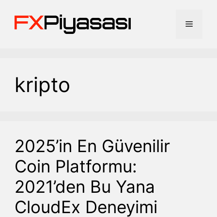
İçeriğe
atla
Menü
kripto
2025’in En Güvenilir
Coin Platformu:
2021’den Bu Yana
CloudEx Deneyimi