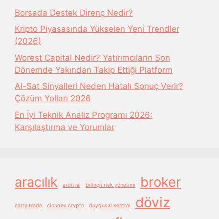
Borsada Destek Direnç Nedir?
Kripto Piyasasında Yükselen Yeni Trendler
(2026)
Worest Capital Nedir? Yatırımcıların Son
Dönemde Yakından Takip Ettiği Platform
Al-Sat Sinyalleri Neden Hatalı Sonuç Verir?
Çözüm Yolları 2026
En İyi Teknik Analiz Programı 2026:
Karşılaştırma ve Yorumlar
aracılık
broker
arbitraj
bilinçli risk yönetimi
döviz
carry trade
cloudex crypto
duygusal kontrol