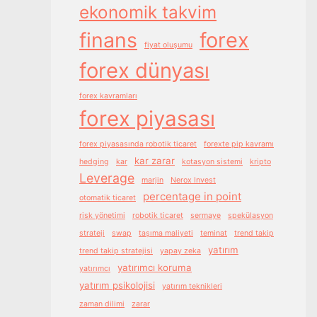
ekonomik takvim
finans
forex
fiyat oluşumu
forex dünyası
forex kavramları
forex piyasası
forex piyasasında robotik ticaret
forexte pip kavramı
kar zarar
hedging
kar
kotasyon sistemi
kripto
Leverage
marjin
Nerox Invest
percentage in point
otomatik ticaret
risk yönetimi
robotik ticaret
sermaye
spekülasyon
strateji
swap
taşıma maliyeti
teminat
trend takip
yatırım
trend takip stratejisi
yapay zeka
yatırımcı koruma
yatırımcı
yatırım psikolojisi
yatırım teknikleri
zaman dilimi
zarar