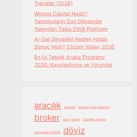
Trendler (2026)
Worest Capital Nedir?
Yatırımcıların Son Dönemde
Yakından Takip Ettiği Platform
Al-Sat Sinyalleri Neden Hatalı
Sonuç Verir? Çözüm Yolları 2026
En İyi Teknik Analiz Programı
2026: Karşılaştırma ve Yorumlar
aracılık
arbitraj
bilinçli risk yönetimi
broker
carry trade
cloudex crypto
döviz
duygusal kontrol