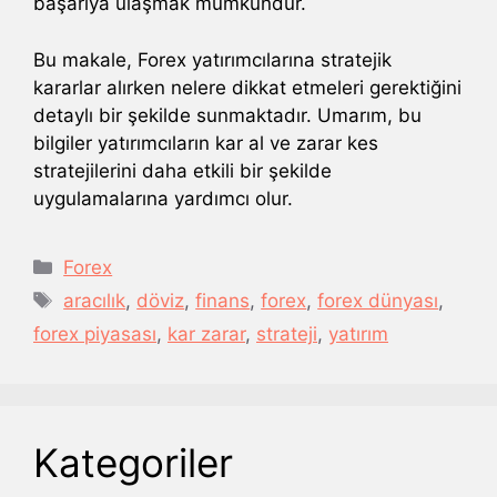
başarıya ulaşmak mümkündür.
Bu makale, Forex yatırımcılarına stratejik
kararlar alırken nelere dikkat etmeleri gerektiğini
detaylı bir şekilde sunmaktadır. Umarım, bu
bilgiler yatırımcıların kar al ve zarar kes
stratejilerini daha etkili bir şekilde
uygulamalarına yardımcı olur.
Kategoriler
Forex
Etiketler
aracılık
,
döviz
,
finans
,
forex
,
forex dünyası
,
forex piyasası
,
kar zarar
,
strateji
,
yatırım
Kategoriler