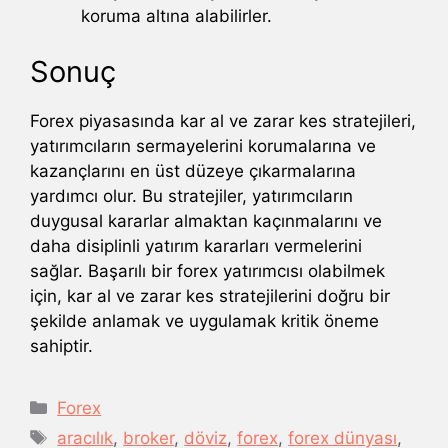
koruma altına alabilirler.
Sonuç
Forex piyasasında kar al ve zarar kes stratejileri,
yatırımcıların sermayelerini korumalarına ve
kazançlarını en üst düzeye çıkarmalarına
yardımcı olur. Bu stratejiler, yatırımcıların
duygusal kararlar almaktan kaçınmalarını ve
daha disiplinli yatırım kararları vermelerini
sağlar. Başarılı bir forex yatırımcısı olabilmek
için, kar al ve zarar kes stratejilerini doğru bir
şekilde anlamak ve uygulamak kritik öneme
sahiptir.
Kategoriler
Forex
Etiketler
aracılık
,
broker
,
döviz
,
forex
,
forex dünyası
,