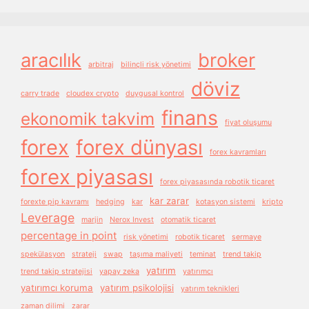
aracılık
broker
arbitraj
bilinçli risk yönetimi
döviz
carry trade
cloudex crypto
duygusal kontrol
finans
ekonomik takvim
fiyat oluşumu
forex
forex dünyası
forex kavramları
forex piyasası
forex piyasasında robotik ticaret
kar zarar
forexte pip kavramı
hedging
kar
kotasyon sistemi
kripto
Leverage
marjin
Nerox Invest
otomatik ticaret
percentage in point
risk yönetimi
robotik ticaret
sermaye
spekülasyon
strateji
swap
taşıma maliyeti
teminat
trend takip
yatırım
trend takip stratejisi
yapay zeka
yatırımcı
yatırımcı koruma
yatırım psikolojisi
yatırım teknikleri
zaman dilimi
zarar