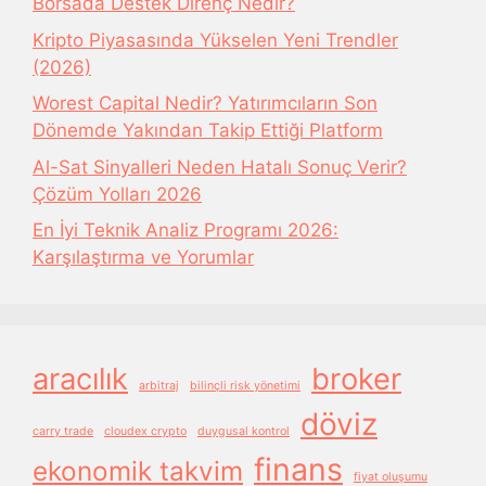
Borsada Destek Direnç Nedir?
Kripto Piyasasında Yükselen Yeni Trendler
(2026)
Worest Capital Nedir? Yatırımcıların Son
Dönemde Yakından Takip Ettiği Platform
Al-Sat Sinyalleri Neden Hatalı Sonuç Verir?
Çözüm Yolları 2026
En İyi Teknik Analiz Programı 2026:
Karşılaştırma ve Yorumlar
aracılık
broker
arbitraj
bilinçli risk yönetimi
döviz
carry trade
cloudex crypto
duygusal kontrol
finans
ekonomik takvim
fiyat oluşumu