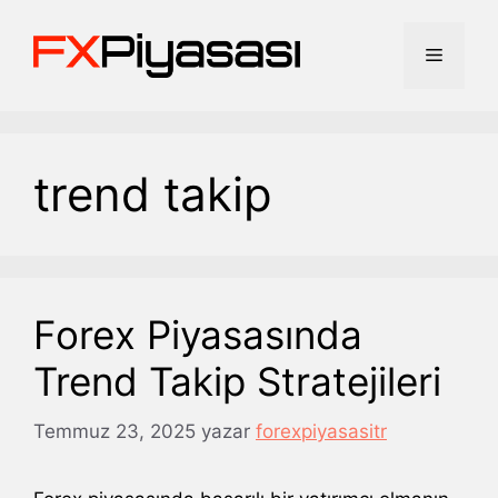
İçeriğe
atla
Menü
trend takip
Forex Piyasasında
Trend Takip Stratejileri
Temmuz 23, 2025
yazar
forexpiyasasitr