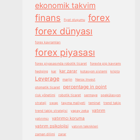
ekonomik takvim
finans
forex
fiyat oluşumu
forex dünyası
forex kavramları
forex piyasası
forex piyasasında robotik ticaret
forexte pip kavramı
kar zarar
hedging
kar
kotasyon sistemi
kripto
Leverage
marjin
Nerox Invest
percentage in point
otomatik ticaret
risk yönetimi
robotik ticaret
sermaye
spekülasyon
strateji
swap
taşıma maliyeti
teminat
trend takip
yatırım
trend takip stratejisi
yapay zeka
yatırımcı koruma
yatırımcı
yatırım psikolojisi
yatırım teknikleri
zaman dilimi
zarar