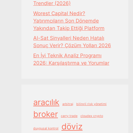
Trendler (2026)
Worest Capital Nedir?
Yatırımcıların Son Dönemde
Yakından Takip Ettiği Platform
Al-Sat Sinyalleri Neden Hatalı
Sonuç Verir? Çözüm Yolları 2026
En İyi Teknik Analiz Programı
2026: Karşılaştırma ve Yorumlar
aracılık
arbitraj
bilinçli risk yönetimi
broker
carry trade
cloudex crypto
döviz
duygusal kontrol