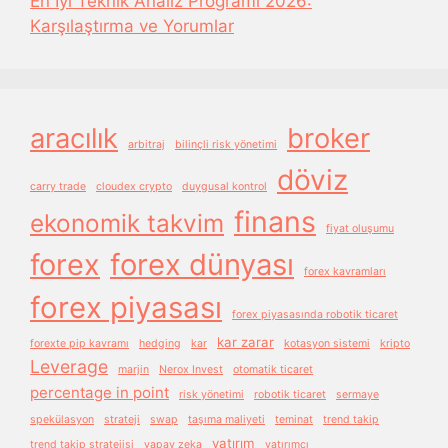
En İyi Teknik Analiz Programı 2026:
Karşılaştırma ve Yorumlar
aracılık
broker
arbitraj
bilinçli risk yönetimi
döviz
carry trade
cloudex crypto
duygusal kontrol
finans
ekonomik takvim
fiyat oluşumu
forex
forex dünyası
forex kavramları
forex piyasası
forex piyasasında robotik ticaret
kar zarar
forexte pip kavramı
hedging
kar
kotasyon sistemi
kripto
Leverage
marjin
Nerox Invest
otomatik ticaret
percentage in point
risk yönetimi
robotik ticaret
sermaye
spekülasyon
strateji
swap
taşıma maliyeti
teminat
trend takip
yatırım
trend takip stratejisi
yapay zeka
yatırımcı