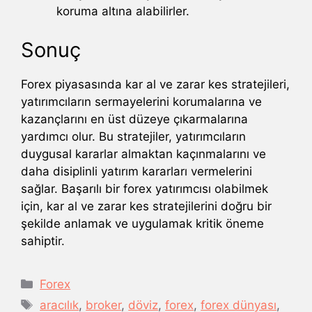
koruma altına alabilirler.
Sonuç
Forex piyasasında kar al ve zarar kes stratejileri,
yatırımcıların sermayelerini korumalarına ve
kazançlarını en üst düzeye çıkarmalarına
yardımcı olur. Bu stratejiler, yatırımcıların
duygusal kararlar almaktan kaçınmalarını ve
daha disiplinli yatırım kararları vermelerini
sağlar. Başarılı bir forex yatırımcısı olabilmek
için, kar al ve zarar kes stratejilerini doğru bir
şekilde anlamak ve uygulamak kritik öneme
sahiptir.
Kategoriler
Forex
Etiketler
aracılık
,
broker
,
döviz
,
forex
,
forex dünyası
,