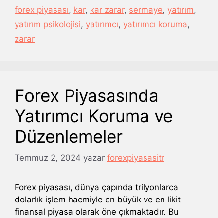
forex piyasası
,
kar
,
kar zarar
,
sermaye
,
yatırım
,
yatırım psikolojisi
,
yatırımcı
,
yatırımcı koruma
,
zarar
Forex Piyasasında
Yatırımcı Koruma ve
Düzenlemeler
Temmuz 2, 2024
yazar
forexpiyasasitr
Forex piyasası, dünya çapında trilyonlarca
dolarlık işlem hacmiyle en büyük ve en likit
finansal piyasa olarak öne çıkmaktadır. Bu