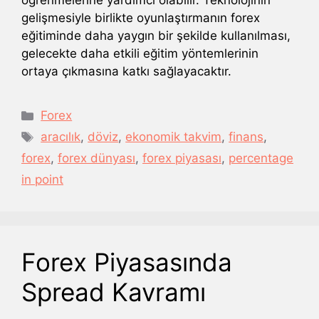
öğrenmelerine yardımcı olabilir. Teknolojinin
gelişmesiyle birlikte oyunlaştırmanın forex
eğitiminde daha yaygın bir şekilde kullanılması,
gelecekte daha etkili eğitim yöntemlerinin
ortaya çıkmasına katkı sağlayacaktır.
Kategoriler
Forex
Etiketler
aracılık
,
döviz
,
ekonomik takvim
,
finans
,
forex
,
forex dünyası
,
forex piyasası
,
percentage
in point
Forex Piyasasında
Spread Kavramı