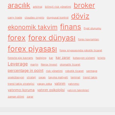
aracılık
broker
arbitraj
bilinçli risk yönetimi
döviz
carry trade
cloudex crypto
duygusal kontrol
finans
ekonomik takvim
fiyat oluşumu
forex
forex dünyası
forex kavramları
forex piyasası
forex piyasasında robotik ticaret
kar zarar
forexte pip kavramı
hedging
kar
kotasyon sistemi
kripto
Leverage
marjin
Nerox Invest
otomatik ticaret
percentage in point
risk yönetimi
robotik ticaret
sermaye
spekülasyon
strateji
swap
taşıma maliyeti
teminat
trend takip
yatırım
trend takip stratejisi
yapay zeka
yatırımcı
yatırımcı koruma
yatırım psikolojisi
yatırım teknikleri
zaman dilimi
zarar