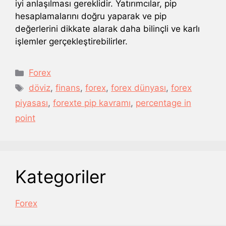
iyi anlaşılması gereklidir. Yatırımcılar, pip
hesaplamalarını doğru yaparak ve pip
değerlerini dikkate alarak daha bilinçli ve karlı
işlemler gerçekleştirebilirler.
Kategoriler
Forex
Etiketler
döviz
,
finans
,
forex
,
forex dünyası
,
forex
piyasası
,
forexte pip kavramı
,
percentage in
point
Kategoriler
Forex