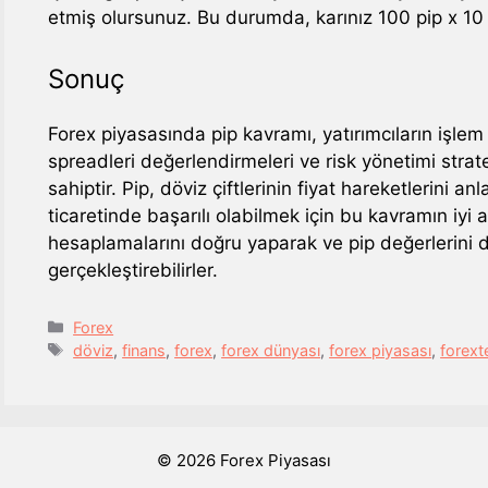
etmiş olursunuz. Bu durumda, karınız 100 pip x 10
Sonuç
Forex piyasasında pip kavramı, yatırımcıların işlem
spreadleri değerlendirmeleri ve risk yönetimi strateji
sahiptir. Pip, döviz çiftlerinin fiyat hareketlerini a
ticaretinde başarılı olabilmek için bu kavramın iyi an
hesaplamalarını doğru yaparak ve pip değerlerini dik
gerçekleştirebilirler.
Kategoriler
Forex
Etiketler
döviz
,
finans
,
forex
,
forex dünyası
,
forex piyasası
,
forext
© 2026 Forex Piyasası