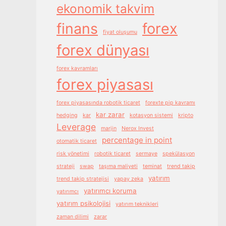
ekonomik takvim
finans
forex
fiyat oluşumu
forex dünyası
forex kavramları
forex piyasası
forex piyasasında robotik ticaret
forexte pip kavramı
kar zarar
hedging
kar
kotasyon sistemi
kripto
Leverage
marjin
Nerox Invest
percentage in point
otomatik ticaret
risk yönetimi
robotik ticaret
sermaye
spekülasyon
strateji
swap
taşıma maliyeti
teminat
trend takip
yatırım
trend takip stratejisi
yapay zeka
yatırımcı koruma
yatırımcı
yatırım psikolojisi
yatırım teknikleri
zaman dilimi
zarar