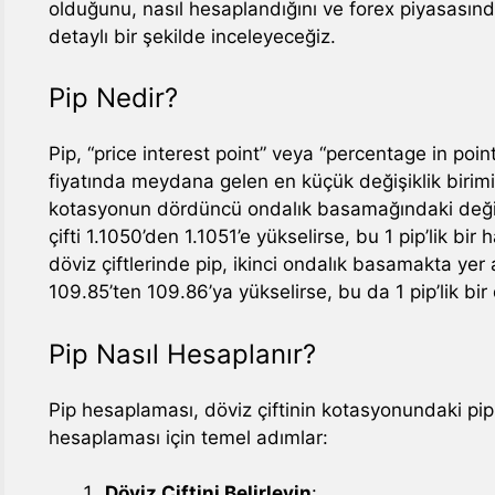
olduğunu, nasıl hesaplandığını ve forex piyasası
detaylı bir şekilde inceleyeceğiz.
Pip Nedir?
Pip, “price interest point” veya “percentage in point
fiyatında meydana gelen en küçük değişiklik birimid
kotasyonun dördüncü ondalık basamağındaki deği
çifti 1.1050’den 1.1051’e yükselirse, bu 1 pip’lik bi
döviz çiftlerinde pip, ikinci ondalık basamakta yer 
109.85’ten 109.86’ya yükselirse, bu da 1 pip’lik bir
Pip Nasıl Hesaplanır?
Pip hesaplaması, döviz çiftinin kotasyonundaki pip d
hesaplaması için temel adımlar:
Döviz Çiftini Belirleyin
: