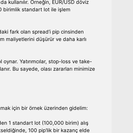
ada kullanılır. Örneğin, EUR/USD döviz
birimlik standart lot ile işlem
ndaki fark olan spread’i pip cinsinden
lem maliyetlerini düşürür ve daha karlı
ol oynar. Yatırımcılar, stop-loss ve take-
llanır. Bu sayede, olası zararları minimize
amak için bir örnek üzerinden gidelim:
n 1 standart lot (100,000 birim) alış
kseldiğinde, 100 pip’lik bir kazanç elde