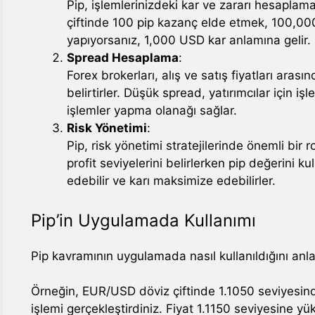
Pip, işlemlerinizdeki kar ve zararı hesaplam
çiftinde 100 pip kazanç elde etmek, 100,000 
yapıyorsanız, 1,000 USD kar anlamına gelir.
Spread Hesaplama
:
Forex brokerları, alış ve satış fiyatları arası
belirtirler. Düşük spread, yatırımcılar için iş
işlemler yapma olanağı sağlar.
Risk Yönetimi
:
Pip, risk yönetimi stratejilerinde önemli bir r
profit seviyelerini belirlerken pip değerini ku
edebilir ve karı maksimize edebilirler.
Pip’in Uygulamada Kullanımı
Pip kavramının uygulamada nasıl kullanıldığını anl
Örneğin, EUR/USD döviz çiftinde 1.1050 seviyesinde
işlemi gerçekleştirdiniz. Fiyat 1.1150 seviyesine yü