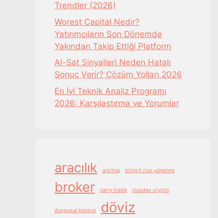
Trendler (2026)
Worest Capital Nedir?
Yatırımcıların Son Dönemde
Yakından Takip Ettiği Platform
Al-Sat Sinyalleri Neden Hatalı
Sonuç Verir? Çözüm Yolları 2026
En İyi Teknik Analiz Programı
2026: Karşılaştırma ve Yorumlar
aracılık
arbitraj
bilinçli risk yönetimi
broker
carry trade
cloudex crypto
döviz
duygusal kontrol