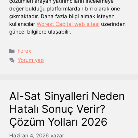
çözümleri arayan yatırımcıların incelemeye
değer bulduğu platformlardan biri olarak öne
çıkmaktadır. Daha fazla bilgi almak isteyen
kullanıcılar
Worest Capital web sitesi
üzerinden
güncel bilgilere ulaşabilir.
Kategoriler
Forex
Yorum yap
Al-Sat Sinyalleri Neden
Hatalı Sonuç Verir?
Çözüm Yolları 2026
Haziran 4, 2026
yazar