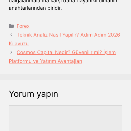
dalgalanmalarına karşı daha dayanıklı olmanın
anahtarlarından biridir.
Kategoriler
Forex
Teknik Analiz Nasıl Yapılır? Adım Adım 2026
Kılavuzu
Cosmos Capital Nedir? Güvenilir mi? İşlem
Platformu ve Yatırım Avantajları
Yorum yapın
Yorum