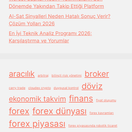
Dönemde Yakından Takip Ettiği Platform
Al-Sat Sinyalleri Neden Hatalı Sonuç Verir?
Çözüm Yolları 2026
En İyi Teknik Analiz Programı 2026:
Karşılaştırma ve Yorumlar
aracılık
broker
arbitraj
bilinçli risk yönetimi
döviz
carry trade
cloudex crypto
duygusal kontrol
finans
ekonomik takvim
fiyat oluşumu
forex
forex dünyası
forex kavramları
forex piyasası
forex piyasasında robotik ticaret