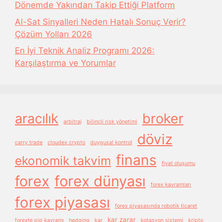
Dönemde Yakından Takip Ettiği Platform
Al-Sat Sinyalleri Neden Hatalı Sonuç Verir?
Çözüm Yolları 2026
En İyi Teknik Analiz Programı 2026:
Karşılaştırma ve Yorumlar
aracılık
broker
arbitraj
bilinçli risk yönetimi
döviz
carry trade
cloudex crypto
duygusal kontrol
finans
ekonomik takvim
fiyat oluşumu
forex
forex dünyası
forex kavramları
forex piyasası
forex piyasasında robotik ticaret
kar zarar
forexte pip kavramı
hedging
kar
kotasyon sistemi
kripto