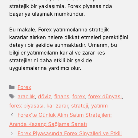
stratejik bir yaklaşımla, Forex piyasasında
başarıya ulaşmak mümkündür.
Bu makale, Forex yatırımcılarına stratejik
kararlar alırken nelere dikkat etmeleri gerektiğini
detaylı bir şekilde sunmaktadır. Umarım, bu
bilgiler yatırımcıların kar al ve zarar kes
stratejilerini daha etkili bir şekilde
uygulamalarına yardımcı olur.
Kategoriler
Forex
Etiketler
aracılık
,
döviz
,
finans
,
forex
,
forex dünyası
,
forex piyasası
,
kar zarar
,
strateji
,
yatırım
Forex’te Günlük Alım Satım Stratejileri:
Anında Kazanç Sağlama Sanatı
Forex Piyasasında Forex Sinyalleri ve Etkili