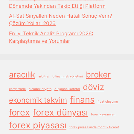
Dönemde Yakından Takip Ettiği Platform
Al-Sat Sinyalleri Neden Hatalı Sonuç Verir?
Çözüm Yolları 2026
En İyi Teknik Analiz Programı 2026:
Karşılaştırma ve Yorumlar
aracılık
broker
arbitraj
bilinçli risk yönetimi
döviz
carry trade
cloudex crypto
duygusal kontrol
finans
ekonomik takvim
fiyat oluşumu
forex
forex dünyası
forex kavramları
forex piyasası
forex piyasasında robotik ticaret