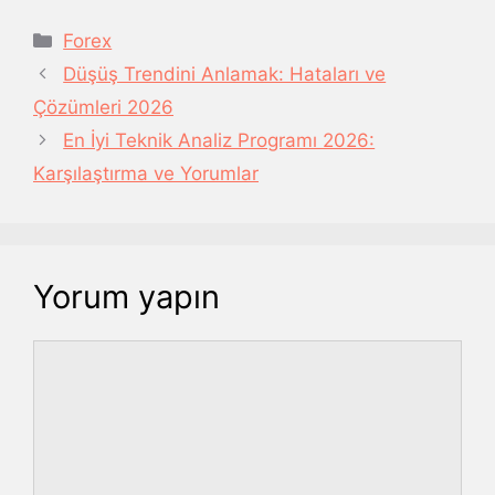
Kategoriler
Forex
Düşüş Trendini Anlamak: Hataları ve
Çözümleri 2026
En İyi Teknik Analiz Programı 2026:
Karşılaştırma ve Yorumlar
Yorum yapın
Yorum