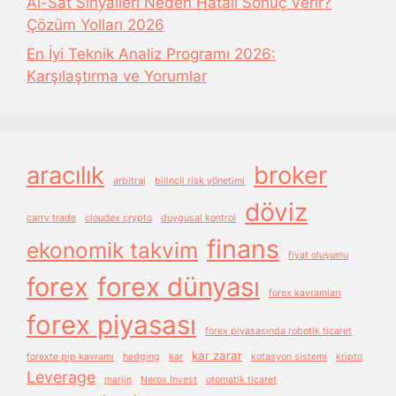
Al-Sat Sinyalleri Neden Hatalı Sonuç Verir?
Çözüm Yolları 2026
En İyi Teknik Analiz Programı 2026:
Karşılaştırma ve Yorumlar
aracılık
broker
arbitraj
bilinçli risk yönetimi
döviz
carry trade
cloudex crypto
duygusal kontrol
finans
ekonomik takvim
fiyat oluşumu
forex
forex dünyası
forex kavramları
forex piyasası
forex piyasasında robotik ticaret
kar zarar
forexte pip kavramı
hedging
kar
kotasyon sistemi
kripto
Leverage
marjin
Nerox Invest
otomatik ticaret