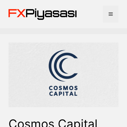
İçeriğe
atla
Menü
Cosmos Capital