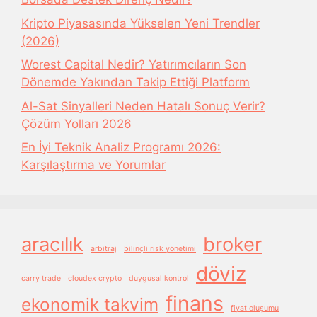
Kripto Piyasasında Yükselen Yeni Trendler
(2026)
Worest Capital Nedir? Yatırımcıların Son
Dönemde Yakından Takip Ettiği Platform
Al-Sat Sinyalleri Neden Hatalı Sonuç Verir?
Çözüm Yolları 2026
En İyi Teknik Analiz Programı 2026:
Karşılaştırma ve Yorumlar
aracılık
broker
arbitraj
bilinçli risk yönetimi
döviz
carry trade
cloudex crypto
duygusal kontrol
finans
ekonomik takvim
fiyat oluşumu