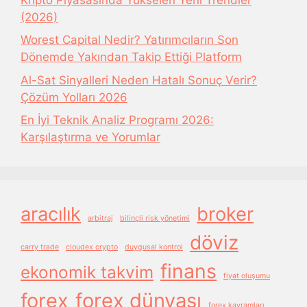
(2026)
Worest Capital Nedir? Yatırımcıların Son
Dönemde Yakından Takip Ettiği Platform
Al-Sat Sinyalleri Neden Hatalı Sonuç Verir?
Çözüm Yolları 2026
En İyi Teknik Analiz Programı 2026:
Karşılaştırma ve Yorumlar
aracılık
broker
arbitraj
bilinçli risk yönetimi
döviz
carry trade
cloudex crypto
duygusal kontrol
finans
ekonomik takvim
fiyat oluşumu
forex
forex dünyası
forex kavramları