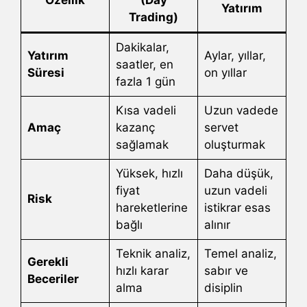
Yatırım
Trading)
Dakikalar,
Yatırım
Aylar, yıllar,
saatler, en
Süresi
on yıllar
fazla 1 gün
Kısa vadeli
Uzun vadede
Amaç
kazanç
servet
sağlamak
oluşturmak
Yüksek, hızlı
Daha düşük,
fiyat
uzun vadeli
Risk
hareketlerine
istikrar esas
bağlı
alınır
Teknik analiz,
Temel analiz,
Gerekli
hızlı karar
sabır ve
Beceriler
alma
disiplin