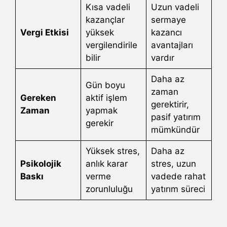
Kısa vadeli
Uzun vadeli
kazançlar
sermaye
Vergi Etkisi
yüksek
kazancı
vergilendirile
avantajları
bilir
vardır
Daha az
Gün boyu
zaman
Gereken
aktif işlem
gerektirir,
Zaman
yapmak
pasif yatırım
gerekir
mümkündür
Yüksek stres,
Daha az
Psikolojik
anlık karar
stres, uzun
Baskı
verme
vadede rahat
zorunluluğu
yatırım süreci