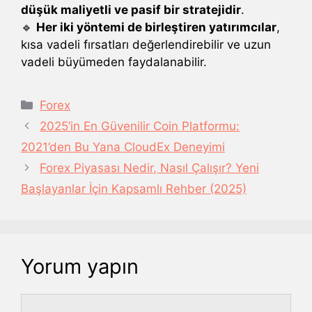
düşük maliyetli ve pasif bir stratejidir
.
🔹
Her iki yöntemi de birleştiren yatırımcılar
,
kısa vadeli fırsatları değerlendirebilir ve uzun
vadeli büyümeden faydalanabilir.
Kategoriler
Forex
2025’in En Güvenilir Coin Platformu:
2021’den Bu Yana CloudEx Deneyimi
Forex Piyasası Nedir, Nasıl Çalışır? Yeni
Başlayanlar İçin Kapsamlı Rehber (2025)
Yorum yapın
Yorum