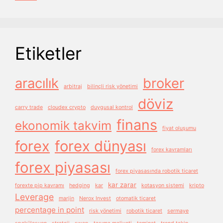
Etiketler
aracılık
broker
arbitraj
bilinçli risk yönetimi
döviz
carry trade
cloudex crypto
duygusal kontrol
finans
ekonomik takvim
fiyat oluşumu
forex
forex dünyası
forex kavramları
forex piyasası
forex piyasasında robotik ticaret
kar zarar
forexte pip kavramı
hedging
kar
kotasyon sistemi
kripto
Leverage
marjin
Nerox Invest
otomatik ticaret
percentage in point
risk yönetimi
robotik ticaret
sermaye